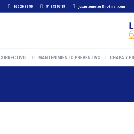
0
620 26 89 90
91 848 97 19
josautomotor@hotmail.com
CORRECTIVO
MANTENIMIENTO PREVENTIVO
CHAPA Y P
6
CORRECTIVO
MANTENIMIENTO PREVENTIVO
CHAPA Y P