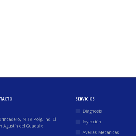
NTACTO
SERVICIOS
:
Diagnosis
Brincadero, Nº19 Polg. Ind. El
Inyección
n Agustín del Guadalix
Averías Mecánicas